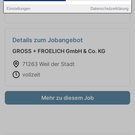
Materialdisponent / Einkäufer (m/w/d)
Einstellungen
Datenschutzerklärung
Details zum Jobangebot
GROSS + FROELICH GmbH & Co. KG
71263 Weil der Stadt
vollzeit
Mehr zu diesem Job