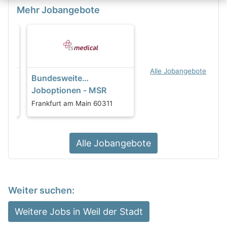
Mehr Jobangebote
Alle Jobangebote
Bundesweite
Joboptionen - MSR
Fachplaner /
Frankfurt am Main 60311
ht
Projektleiter /
Projektingenieure /
Bauleiter (m/w/d)
Alle Jobangebote
Weiter suchen:
Weitere Jobs in Weil der Stadt