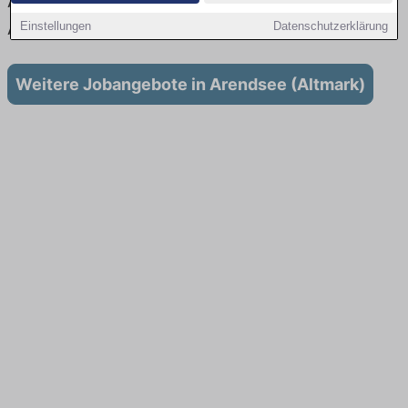
Aktuell gibt es keine Stellenangebote für
Ausbildung in Arendsee (Altmark)
Einstellungen
Datenschutzerklärung
Weitere Jobangebote in Arendsee (Altmark)