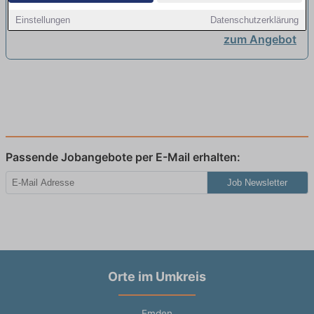
Sanitär-, Heizungs-, Klimatechnik -
Westoverledingen
Einstellungen
Datenschutzerklärung
Azubi - Sichere Ausbild
neu
zum Angebot
Passende Jobangebote per E-Mail erhalten:
Job Newsletter
Orte im Umkreis
Emden