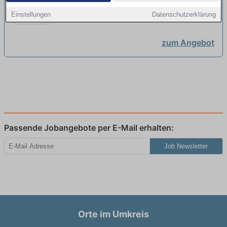
für Büromanagement im Bereich
Commerzbank AG | Eschborn
Einstellungen
Datenschutzerklärung
Group Operations 2026
(m/w/divers)
neu
zum Angebot
Passende Jobangebote per E-Mail erhalten:
Job Newsletter
Orte im Umkreis