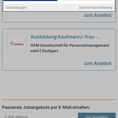
Schwerpunkt Finanzen
Stuttgart
neu
Einstellungen
Datenschutzerklärung
zum Angebot
Ausbildung Kaufmann/-frau -
Büromanagement (m/w/d)
neu
GPM Gesellschaft für Personalmanagement
mbH | Stuttgart
zum Angebot
Passende Jobangebote per E-Mail erhalten:
Job Newsletter