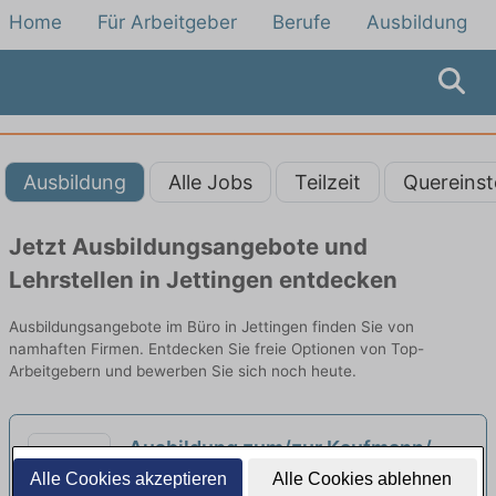
Home
Für Arbeitgeber
Berufe
Ausbildung
Ausbildung
Alle Jobs
Teilzeit
Quereinst
Jetzt Ausbildungsangebote und
Lehrstellen in Jettingen entdecken
Ausbildungsangebote im Büro in Jettingen finden Sie von
namhaften Firmen. Entdecken Sie freie Optionen von Top-
Arbeitgebern und bewerben Sie sich noch heute.
Ausbildung zum/zur Kaufmann/-
frau für Büromanagement (m/w/d)
Alle Cookies akzeptieren
Alle Cookies ablehnen
Deutscher Sparkassen Verlag GmbH |