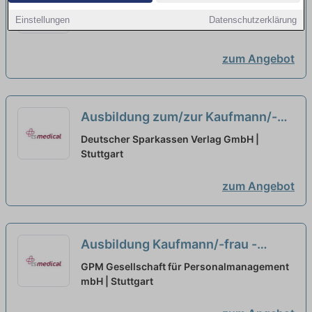
Büromanagement (M/W/D)
neu
Landmaschinen Kälber GmbH | Remchingen
Einstellungen
Datenschutzerklärung
zum Angebot
Ausbildung zum/zur Kaufmann/-
frau für Büromanagement (m/w/d)
Deutscher Sparkassen Verlag GmbH |
Schwerpunkt Finanzen
Stuttgart
neu
zum Angebot
Ausbildung Kaufmann/-frau -
Büromanagement (m/w/d)
neu
GPM Gesellschaft für Personalmanagement
mbH | Stuttgart