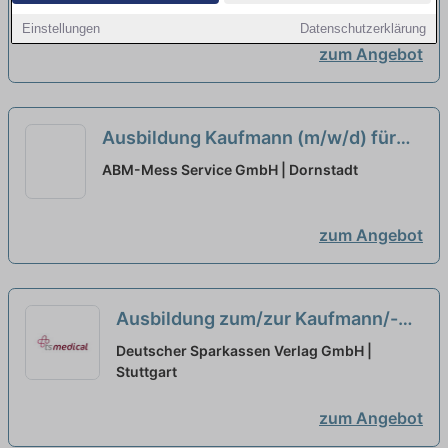
Einstellungen
Datenschutzerklärung
zum Angebot
Ausbildung Kaufmann (m/w/d) für
Büromanagement ab 01.09.2026
neu
ABM-Mess Service GmbH | Dornstadt
zum Angebot
Ausbildung zum/zur Kaufmann/-
frau für Büromanagement (m/w/d)
Deutscher Sparkassen Verlag GmbH |
Schwerpunkt Finanzen
Stuttgart
neu
zum Angebot