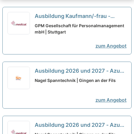
Ausbildung Kaufmann/-frau -
Büromanagement (m/w/d)
neu
GPM Gesellschaft für Personalmanagement
mbH | Stuttgart
zum Angebot
Ausbildung 2026 und 2027 - Azubi
Werkzeugmechaniker:in (m/w/d)
Nagel Spanntechnik | Gingen an der Fils
neu
zum Angebot
Ausbildung 2026 und 2027 - Azubi
Werkzeugmechaniker:in (m/w/d)