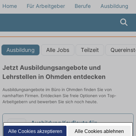
Home
Für Arbeitgeber
Berufe
Ausbildung
Ausbildung
Alle Jobs
Teilzeit
Quereinst
Jetzt Ausbildungsangebote und
Lehrstellen in Ohmden entdecken
Ausbildungsangebote im Büro in Ohmden finden Sie von
namhaften Firmen. Entdecken Sie freie Optionen von Top-
Arbeitgebern und bewerben Sie sich noch heute.
Ausbildung Kaufleute für
Büromanagement (m/w/d)
Alle Cookies akzeptieren
Alle Cookies ablehnen
neu
RSU GmbH | St. Johann