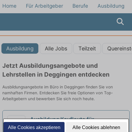
Home
Für Arbeitgeber
Berufe
Ausbildung
Ausbildung
Alle Jobs
Teilzeit
Quereinst
Jetzt Ausbildungsangebote und
Lehrstellen in Deggingen entdecken
Ausbildungsangebote im Büro in Deggingen finden Sie von
namhaften Firmen. Entdecken Sie freie Optionen von Top-
Arbeitgebern und bewerben Sie sich noch heute.
Ausbildung Kaufleute für
Büromanagement (m/w/d)
Alle Cookies akzeptieren
Alle Cookies ablehnen
neu
RSU GmbH | St. Johann