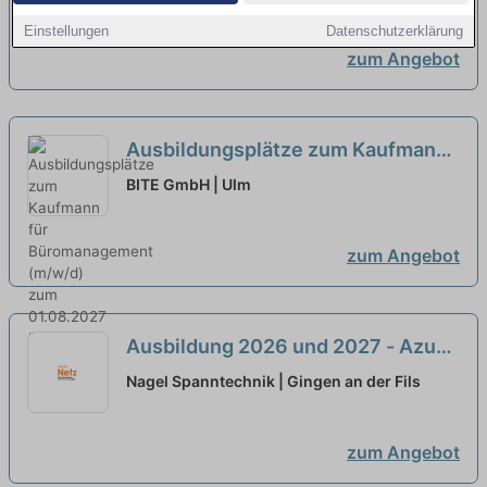
Einstellungen
Datenschutzerklärung
zum Angebot
Ausbildungsplätze zum Kaufmann
für Büromanagement (m/w/d) zum
BITE GmbH | Ulm
01.08.2027
zum Angebot
Ausbildung 2026 und 2027 - Azubi
Werkzeugmechaniker:in (m/w/d)
Nagel Spanntechnik | Gingen an der Fils
neu
zum Angebot