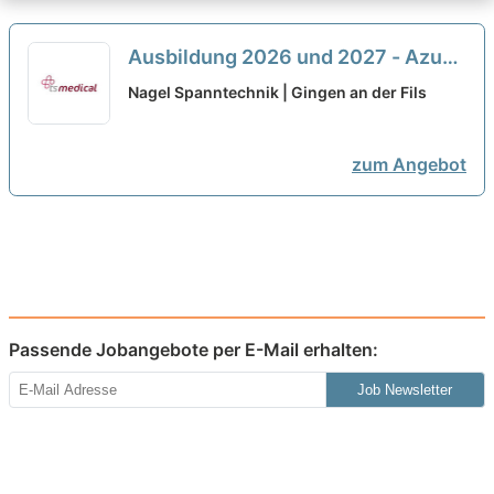
Ausbildung 2026 und 2027 - Azubi
Werkzeugmechaniker:in (m/w/d)
Nagel Spanntechnik | Gingen an der Fils
neu
zum Angebot
Passende Jobangebote per E-Mail erhalten:
Job Newsletter