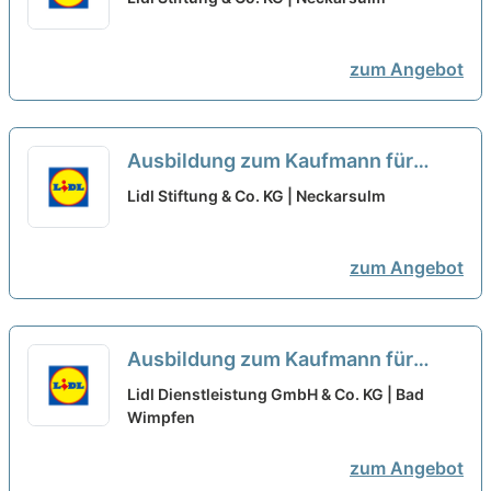
Einkauf 2027 (m/w/d)
neu
zum Angebot
Ausbildung zum Kaufmann für
Büromanagement - Schwerpunkt
Lidl Stiftung & Co. KG | Neckarsulm
Logistik 2027 (m/w/d)
neu
zum Angebot
Ausbildung zum Kaufmann für
Büromanagement 2027 (m/w/d)
Lidl Dienstleistung GmbH & Co. KG | Bad
Wimpfen
neu
zum Angebot