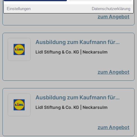
Einkauf 2027 (m/w/d)
neu
Einstellungen
Datenschutzerklärung
zum Angebot
Ausbildung zum Kaufmann für
Büromanagement - Schwerpunkt
Lidl Stiftung & Co. KG | Neckarsulm
Logistik 2027 (m/w/d)
neu
zum Angebot
Ausbildung zum Kaufmann für
Büromanagement - Schwerpunkt
Lidl Stiftung & Co. KG | Neckarsulm
Personal 2027 (m/w/d)
neu
zum Angebot