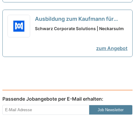
Ausbildung zum Kaufmann für
Büromanagement 2027 (m/w/d)
Schwarz Corporate Solutions | Neckarsulm
neu
zum Angebot
Passende Jobangebote per E-Mail erhalten:
Job Newsletter