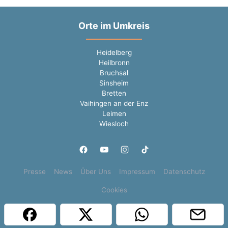
Orte im Umkreis
Heidelberg
Heilbronn
Bruchsal
Sinsheim
Bretten
Vaihingen an der Enz
Leimen
Wiesloch
Presse
News
Über Uns
Impressum
Datenschutz
Cookies
Copyright © 2000 - 2026 | 1A Infosysteme GmbH | Content by: 1a-sites-jobs
08.08.2026