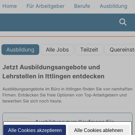
Home
Für Arbeitgeber
Berufe
Ausbildung
Ausbildung
Alle Jobs
Teilzeit
Quereinst
Jetzt Ausbildungsangebote und
Lehrstellen in Ittlingen entdecken
Ausbildungsangebote im Büro in Ittlingen finden Sie von namhaften
Firmen. Entdecken Sie freie Optionen von Top-Arbeitgebern und
bewerben Sie sich noch heute.
Ausbildung zum Kaufmann für
Büromanagement - Schwerpunkt
Alle Cookies akzeptieren
Alle Cookies ablehnen
Lidl Stiftung & Co. KG | Neckarsulm