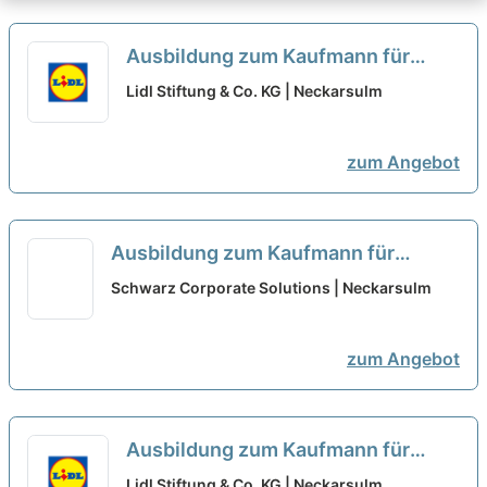
Ausbildung zum Kaufmann für
Büromanagement - Schwerpunkt
Lidl Stiftung & Co. KG | Neckarsulm
Personal 2027 (m/w/d)
neu
zum Angebot
Ausbildung zum Kaufmann für
Büromanagement 2027 (m/w/d)
neu
Schwarz Corporate Solutions | Neckarsulm
zum Angebot
Ausbildung zum Kaufmann für
Büromanagement - Schwerpunkt
Lidl Stiftung & Co. KG | Neckarsulm