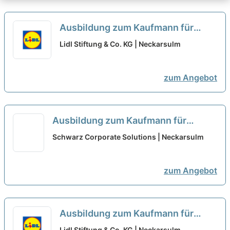
Ausbildung zum Kaufmann für
Büromanagement - Schwerpunkt
Lidl Stiftung & Co. KG | Neckarsulm
Personal 2027 (m/w/d)
neu
zum Angebot
Ausbildung zum Kaufmann für
Büromanagement 2027 (m/w/d)
neu
Schwarz Corporate Solutions | Neckarsulm
zum Angebot
Ausbildung zum Kaufmann für
Büromanagement - Schwerpunkt
Lidl Stiftung & Co. KG | Neckarsulm