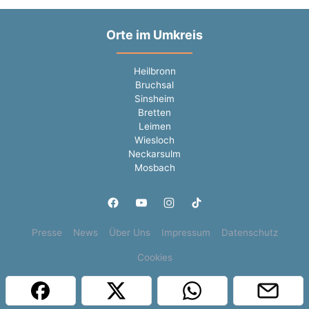
Orte im Umkreis
Heilbronn
Bruchsal
Sinsheim
Bretten
Leimen
Wiesloch
Neckarsulm
Mosbach
Presse
News
Über Uns
Impressum
Datenschutz
Cookies
Copyright © 2000 - 2026 | 1A Infosysteme GmbH | Content by: 1a-sites-jobs
09.08.2026