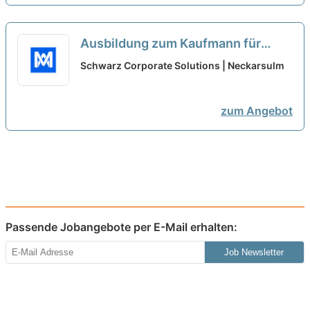
Ausbildung zum Kaufmann für
Büromanagement 2027 (m/w/d)
Schwarz Corporate Solutions | Neckarsulm
neu
zum Angebot
Passende Jobangebote per E-Mail erhalten:
Job Newsletter