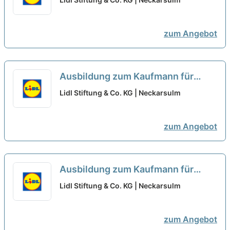
Personal 2027 (m/w/d)
neu
zum Angebot
Ausbildung zum Kaufmann für
Büromanagement - Schwerpunkt
Lidl Stiftung & Co. KG | Neckarsulm
Einkauf 2027 (m/w/d)
neu
zum Angebot
Ausbildung zum Kaufmann für
Büromanagement - Schwerpunkt
Lidl Stiftung & Co. KG | Neckarsulm
Logistik 2027 (m/w/d)
neu
zum Angebot