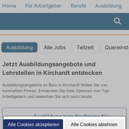
Home
Für Arbeitgeber
Berufe
Ausbildung
Ausbildung
Alle Jobs
Teilzeit
Quereinst
Jetzt Ausbildungsangebote und
Lehrstellen in Kirchardt entdecken
Ausbildungsangebote im Büro in Kirchardt finden Sie von
namhaften Firmen. Entdecken Sie freie Optionen von Top-
Arbeitgebern und bewerben Sie sich noch heute.
Ausbildung zum Kaufmann für
Büromanagement - Schwerpunkt
Alle Cookies akzeptieren
Alle Cookies ablehnen
Lidl Stiftung & Co. KG | Neckarsulm