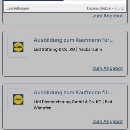
Einkauf 2027 (m/w/d)
neu
Einstellungen
Datenschutzerklärung
zum Angebot
Ausbildung zum Kaufmann für
Büromanagement - Schwerpunkt
Lidl Stiftung & Co. KG | Neckarsulm
Logistik 2027 (m/w/d)
neu
zum Angebot
Ausbildung zum Kaufmann für
Büromanagement 2027 (m/w/d)
Lidl Dienstleistung GmbH & Co. KG | Bad
Wimpfen
neu
zum Angebot