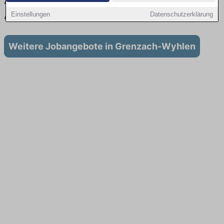
Aktuell gibt es keine Stellenangebote für
Ausbildung in Grenzach-Wyhlen
Einstellungen
Datenschutzerklärung
Weitere Jobangebote in Grenzach-Wyhlen