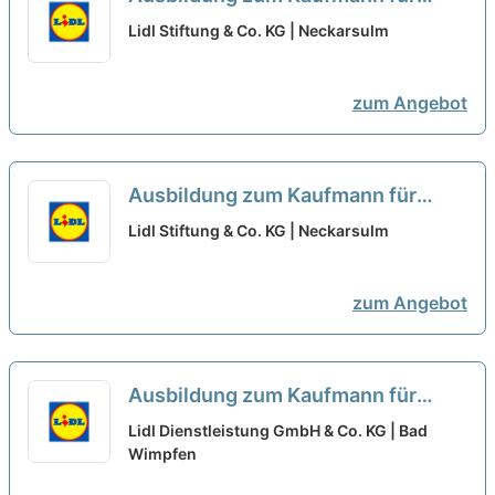
Büromanagement - Schwerpunkt
Lidl Stiftung & Co. KG | Neckarsulm
Einkauf 2027 (m/w/d)
neu
zum Angebot
Ausbildung zum Kaufmann für
Büromanagement - Schwerpunkt
Lidl Stiftung & Co. KG | Neckarsulm
Logistik 2027 (m/w/d)
neu
zum Angebot
Ausbildung zum Kaufmann für
Büromanagement 2027 (m/w/d)
Lidl Dienstleistung GmbH & Co. KG | Bad
Wimpfen
neu