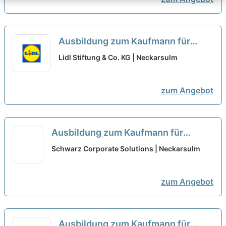
Ausbildung zum Kaufmann für
Büromanagement - Schwerpunkt
Lidl Stiftung & Co. KG | Neckarsulm
Personal 2027 (m/w/d)
neu
zum Angebot
Ausbildung zum Kaufmann für
Büromanagement 2027 (m/w/d)
neu
Schwarz Corporate Solutions | Neckarsulm
zum Angebot
Ausbildung zum Kaufmann für