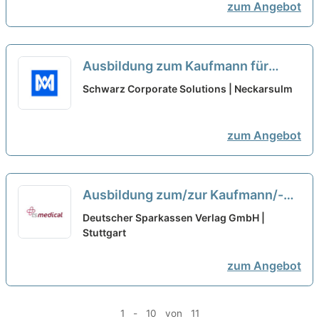
zum Angebot
Ausbildung zum Kaufmann für
Büromanagement 2027 (m/w/d)
Schwarz Corporate Solutions | Neckarsulm
neu
zum Angebot
Ausbildung zum/zur Kaufmann/-
frau für Büromanagement (m/w/d)
Deutscher Sparkassen Verlag GmbH |
Schwerpunkt Finanzen
Stuttgart
neu
zum Angebot
1 - 10 von 11