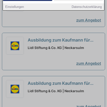
Büromanagement - Schwerpunkt
Lidl Stiftung & Co. KG | Neckarsulm
Einstellungen
Datenschutzerklärung
Einkauf 2027 (m/w/d)
neu
zum Angebot
Ausbildung zum Kaufmann für
Büromanagement - Schwerpunkt
Lidl Stiftung & Co. KG | Neckarsulm
Logistik 2027 (m/w/d)
neu
zum Angebot
Ausbildung zum Kaufmann für
Büromanagement - Schwerpunkt
Lidl Stiftung & Co. KG | Neckarsulm
Personal 2027 (m/w/d)
neu
zum Angebot