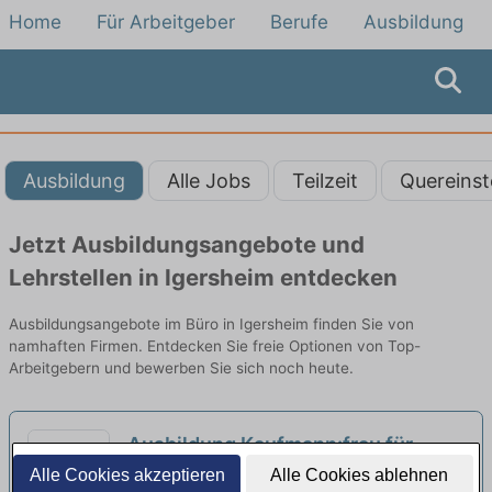
Home
Für Arbeitgeber
Berufe
Ausbildung
Ausbildung
Alle Jobs
Teilzeit
Quereinst
Jetzt Ausbildungsangebote und
Lehrstellen in Igersheim entdecken
Ausbildungsangebote im Büro in Igersheim finden Sie von
namhaften Firmen. Entdecken Sie freie Optionen von Top-
Arbeitgebern und bewerben Sie sich noch heute.
Ausbildung Kaufmann:frau für
Büromanagement (m/w/d) ab 2027
Alle Cookies akzeptieren
Alle Cookies ablehnen
Ed. Züblin AG | Würzburg