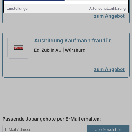
neu
Einstellungen
Datenschutzerklärung
zum Angebot
Ausbildung Kaufmann:frau für
Büromanagement (m/w/d) – ab
Ed. Züblin AG | Würzburg
2027
neu
zum Angebot
Passende Jobangebote per E-Mail erhalten:
Job Newsletter