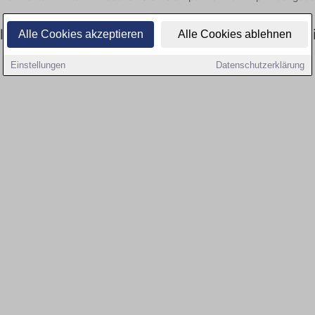
l gibt es keine Stellenangebote für Ausbildung 
Alle Cookies akzeptieren
Alle Cookies ablehnen
Einstellungen
Datenschutzerklärung