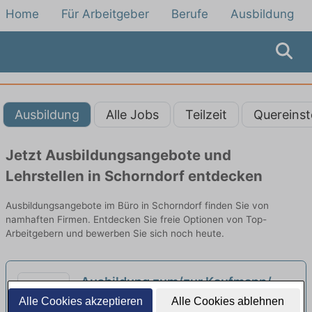
Home
Für Arbeitgeber
Berufe
Ausbildung
Ausbildung
Alle Jobs
Teilzeit
Quereinst
Jetzt Ausbildungsangebote und
Lehrstellen in Schorndorf entdecken
Ausbildungsangebote im Büro in Schorndorf finden Sie von
namhaften Firmen. Entdecken Sie freie Optionen von Top-
Arbeitgebern und bewerben Sie sich noch heute.
Ausbildung zum/zur Kaufmann/-
frau für Büromanagement (m/w/d)
Alle Cookies akzeptieren
Alle Cookies ablehnen
Deutscher Sparkassen Verlag GmbH |