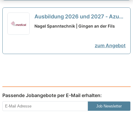
Ausbildung 2026 und 2027 - Azubi
Werkzeugmechaniker:in (m/w/d)
Nagel Spanntechnik | Gingen an der Fils
neu
zum Angebot
Passende Jobangebote per E-Mail erhalten:
Job Newsletter