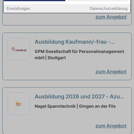
Schwerpunkt Finanzen
Stuttgart
neu
Einstellungen
Datenschutzerklärung
zum Angebot
Ausbildung Kaufmann/-frau -
Büromanagement (m/w/d)
neu
GPM Gesellschaft für Personalmanagement
mbH | Stuttgart
zum Angebot
Ausbildung 2026 und 2027 - Azubi
Werkzeugmechaniker:in (m/w/d)
Nagel Spanntechnik | Gingen an der Fils
neu
zum Angebot