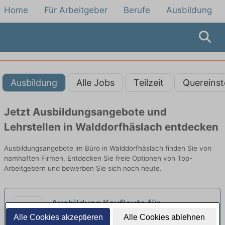
Home
Für Arbeitgeber
Berufe
Ausbildung
Ausbildung
Alle Jobs
Teilzeit
Quereinst
Jetzt Ausbildungsangebote und
Lehrstellen in Walddorfhäslach entdecken
Ausbildungsangebote im Büro in Walddorfhäslach finden Sie von
namhaften Firmen. Entdecken Sie freie Optionen von Top-
Arbeitgebern und bewerben Sie sich noch heute.
Ausbildung Kaufleute für
Büromanagement (m/w/d)
Alle Cookies akzeptieren
Alle Cookies ablehnen
neu
RSU GmbH | St. Johann