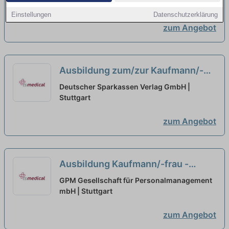
Einstellungen
Datenschutzerklärung
zum Angebot
Ausbildung zum/zur Kaufmann/-
frau für Büromanagement (m/w/d)
Deutscher Sparkassen Verlag GmbH |
Schwerpunkt Finanzen
Stuttgart
neu
zum Angebot
Ausbildung Kaufmann/-frau -
Büromanagement (m/w/d)
neu
GPM Gesellschaft für Personalmanagement
mbH | Stuttgart
zum Angebot