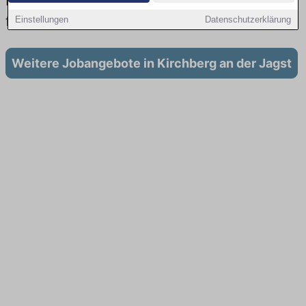
Büro: Aktuell gibt es keine Stellenangebote
für Ausbildung in Kirchberg an der Jagst
Einstellungen
Datenschutzerklärung
Weitere Jobangebote in Kirchberg an der Jagst