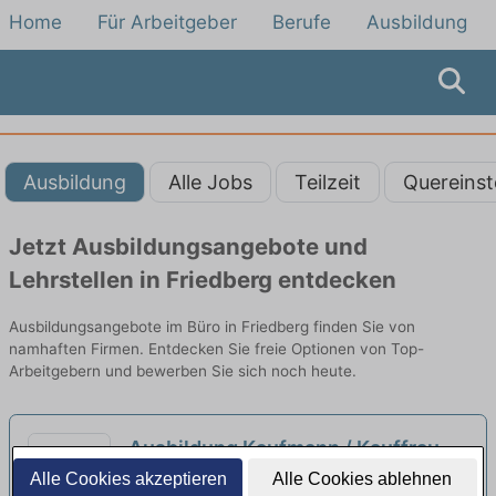
Home
Für Arbeitgeber
Berufe
Ausbildung
Ausbildung
Alle Jobs
Teilzeit
Quereinst
Jetzt Ausbildungsangebote und
Lehrstellen in Friedberg entdecken
Ausbildungsangebote im Büro in Friedberg finden Sie von
namhaften Firmen. Entdecken Sie freie Optionen von Top-
Arbeitgebern und bewerben Sie sich noch heute.
Ausbildung Kaufmann / Kauffrau
für Büromanagement (m/w/d)
Alle Cookies akzeptieren
Alle Cookies ablehnen
neu
S.B.E. P+S Schmiedecke GmbH & Co. KG |