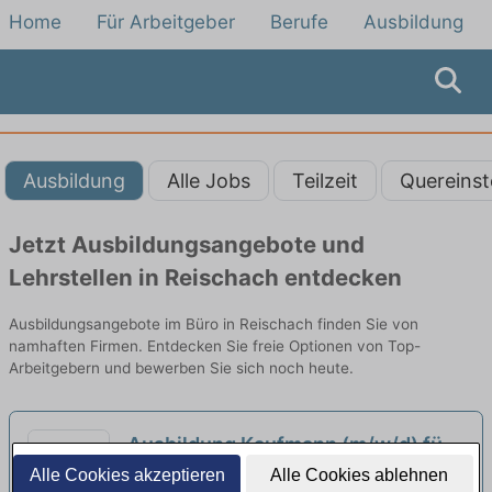
Home
Für Arbeitgeber
Berufe
Ausbildung
Ausbildung
Alle Jobs
Teilzeit
Quereinst
Jetzt Ausbildungsangebote und
Lehrstellen in Reischach entdecken
Ausbildungsangebote im Büro in Reischach finden Sie von
namhaften Firmen. Entdecken Sie freie Optionen von Top-
Arbeitgebern und bewerben Sie sich noch heute.
Ausbildung Kaufmann (m/w/d) für
Büromanagement
Alle Cookies akzeptieren
Alle Cookies ablehnen
neu
Streller GmbH Co. KG | Heldenstein