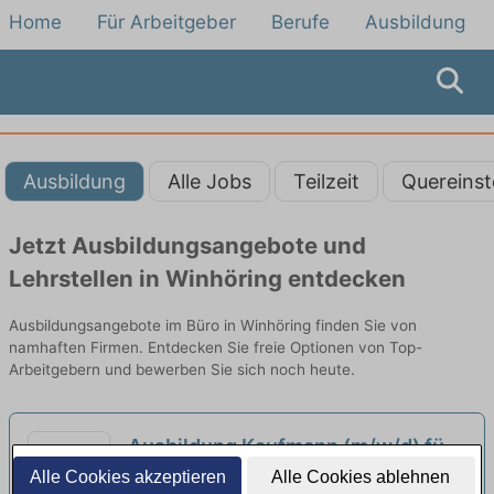
Home
Für Arbeitgeber
Berufe
Ausbildung
Ausbildung
Alle Jobs
Teilzeit
Quereinst
Jetzt Ausbildungsangebote und
Lehrstellen in Winhöring entdecken
Ausbildungsangebote im Büro in Winhöring finden Sie von
namhaften Firmen. Entdecken Sie freie Optionen von Top-
Arbeitgebern und bewerben Sie sich noch heute.
Ausbildung Kaufmann (m/w/d) für
Büromanagement
Alle Cookies akzeptieren
Alle Cookies ablehnen
neu
Streller GmbH Co. KG | Heldenstein