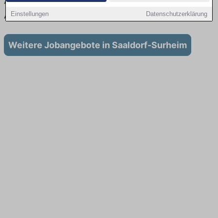
Aktuell gibt es keine Stellenangebote für
Ausbildung in Saaldorf-Surheim
Einstellungen
Datenschutzerklärung
Weitere Jobangebote in Saaldorf-Surheim