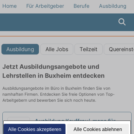
Home
Für Arbeitgeber
Berufe
Ausbildung
Ausbildung
Alle Jobs
Teilzeit
Quereinst
Jetzt Ausbildungsangebote und
Lehrstellen in Buxheim entdecken
Ausbildungsangebote im Büro in Buxheim finden Sie von
namhaften Firmen. Entdecken Sie freie Optionen von Top-
Arbeitgebern und bewerben Sie sich noch heute.
Ausbildung Kauffrau/-mann für
Büromanagement (m/w/d)
Alle Cookies akzeptieren
Alle Cookies ablehnen
neu
SelectLine Group | Wettstetten