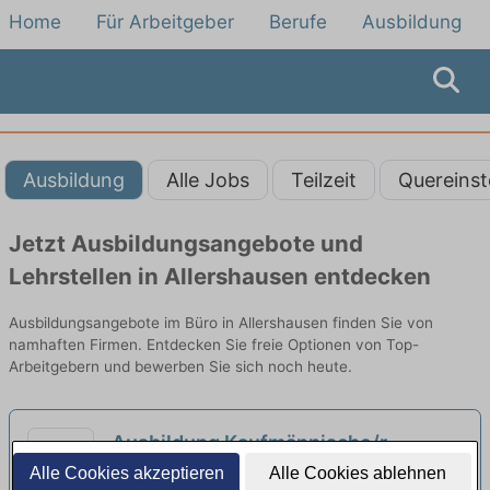
Home
Für Arbeitgeber
Berufe
Ausbildung
Ausbildung
Alle Jobs
Teilzeit
Quereinst
Jetzt Ausbildungsangebote und
Lehrstellen in Allershausen entdecken
Ausbildungsangebote im Büro in Allershausen finden Sie von
namhaften Firmen. Entdecken Sie freie Optionen von Top-
Arbeitgebern und bewerben Sie sich noch heute.
Ausbildung Kaufmännische/r
Mitarbeiter/in für Büromanagement
Alle Cookies akzeptieren
Alle Cookies ablehnen
Image Professionals GmbH | München