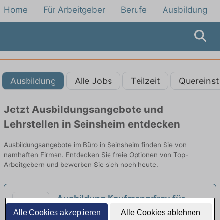
Home
Für Arbeitgeber
Berufe
Ausbildung
Ausbildung
Alle Jobs
Teilzeit
Quereinst
Jetzt Ausbildungsangebote und
Lehrstellen in Seinsheim entdecken
Ausbildungsangebote im Büro in Seinsheim finden Sie von
namhaften Firmen. Entdecken Sie freie Optionen von Top-
Arbeitgebern und bewerben Sie sich noch heute.
Ausbildung Kaufmann:frau für
Büromanagement (m/w/d) ab 2027
Alle Cookies akzeptieren
Alle Cookies ablehnen
Ed. Züblin AG | Würzburg