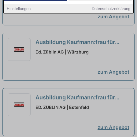
neu
Einstellungen
Datenschutzerklärung
zum Angebot
Ausbildung Kaufmann:frau für
Büromanagement (m/w/d) – ab
Ed. Züblin AG | Würzburg
2027
neu
zum Angebot
Ausbildung Kaufmann:frau für
Büromanagement (m/w/d) – ab
ED. ZÜBLIN AG | Estenfeld
2027
neu
zum Angebot