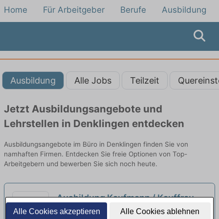
Home
Für Arbeitgeber
Berufe
Ausbildung
Ausbildung
Alle Jobs
Teilzeit
Quereinst
Jetzt Ausbildungsangebote und
Lehrstellen in Denklingen entdecken
Ausbildungsangebote im Büro in Denklingen finden Sie von
namhaften Firmen. Entdecken Sie freie Optionen von Top-
Arbeitgebern und bewerben Sie sich noch heute.
Ausbildung Kaufmann / Kauffrau
für Büromanagement (m/w/d)
Alle Cookies akzeptieren
Alle Cookies ablehnen
neu
S.B.E. P+S Schmiedecke GmbH & Co. KG |