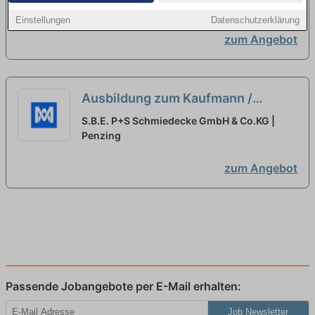
Penzing
Einstellungen
Datenschutzerklärung
zum Angebot
Ausbildung zum Kaufmann /
Kauffrau Für Büromanagement
S.B.E. P+S Schmiedecke GmbH & Co.KG |
(m/w/d)
Penzing
neu
zum Angebot
Passende Jobangebote per E-Mail erhalten:
Job Newsletter