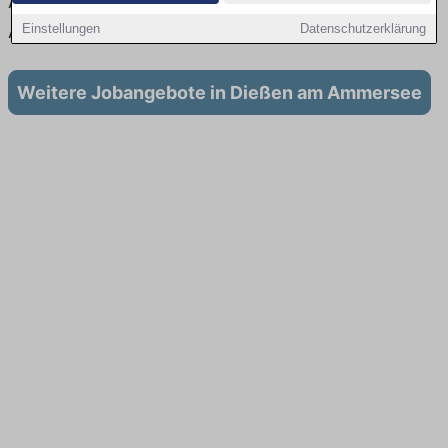
Aktuell gibt es keine Stellenangebote für
Ausbildung in Dießen am Ammersee
Einstellungen
Datenschutzerklärung
Weitere Jobangebote in Dießen am Ammersee