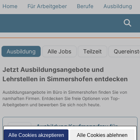
Home
Für Arbeitgeber
Berufe
Ausbildung
Ausbildung
Alle Jobs
Teilzeit
Quereinst
Jetzt Ausbildungsangebote und
Lehrstellen in Simmershofen entdecken
Ausbildungsangebote im Büro in Simmershofen finden Sie von
namhaften Firmen. Entdecken Sie freie Optionen von Top-
Arbeitgebern und bewerben Sie sich noch heute.
Ausbildung Kaufmann:frau für
Büromanagement (m/w/d) ab 2027
Alle Cookies akzeptieren
Alle Cookies ablehnen
Ed. Züblin AG | Würzburg