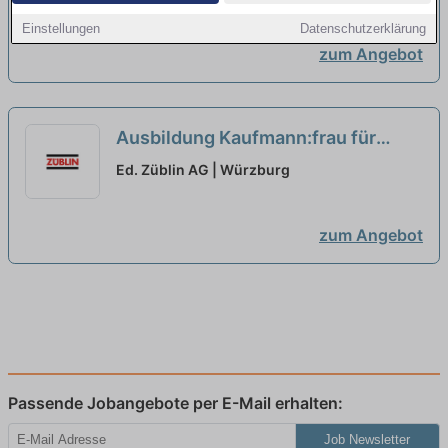
neu
Einstellungen
Datenschutzerklärung
zum Angebot
Ausbildung Kaufmann:frau für
Büromanagement (m/w/d) – ab
Ed. Züblin AG | Würzburg
2027
neu
zum Angebot
Passende Jobangebote per E-Mail erhalten:
Job Newsletter