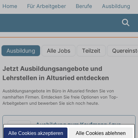
Home
Für Arbeitgeber
Berufe
Ausbildung
Ausbildung
Alle Jobs
Teilzeit
Quereinst
Jetzt Ausbildungsangebote und
Lehrstellen in Altusried entdecken
Ausbildungsangebote im Büro in Altusried finden Sie von
namhaften Firmen. Entdecken Sie freie Optionen von Top-
Arbeitgebern und bewerben Sie sich noch heute.
Ausbildung zum Kaufmann / zur
Kauffrau für Büromanagement
Alle Cookies akzeptieren
Alle Cookies ablehnen
NEXPERTO GmbH | Kempten (Allgäu)