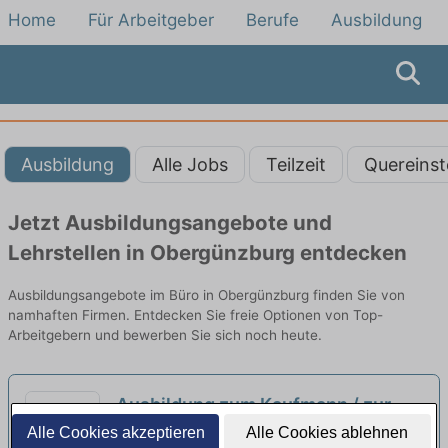
Home
Für Arbeitgeber
Berufe
Ausbildung
Ausbildung
Alle Jobs
Teilzeit
Quereinst
Jetzt Ausbildungsangebote und
Lehrstellen in Obergünzburg entdecken
Ausbildungsangebote im Büro in Obergünzburg finden Sie von
namhaften Firmen. Entdecken Sie freie Optionen von Top-
Arbeitgebern und bewerben Sie sich noch heute.
Ausbildung zum Kaufmann / zur
Kauffrau für Büromanagement
Alle Cookies akzeptieren
Alle Cookies ablehnen
NEXPERTO GmbH | Kempten (Allgäu)