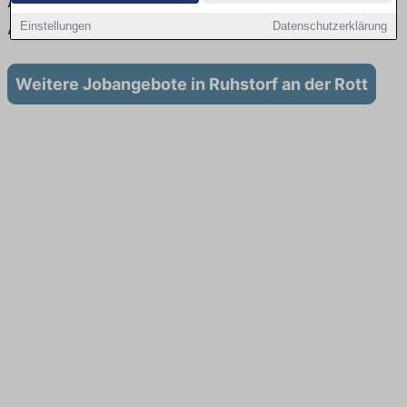
Aktuell gibt es keine Stellenangebote für
Ausbildung in Ruhstorf an der Rott
Einstellungen
Datenschutzerklärung
Weitere Jobangebote in Ruhstorf an der Rott