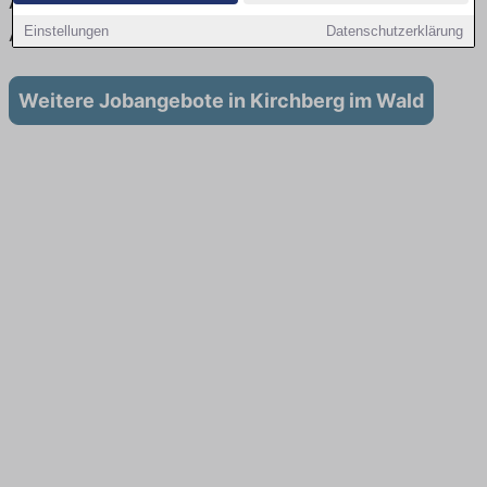
Aktuell gibt es keine Stellenangebote für
Ausbildung in Kirchberg im Wald
Einstellungen
Datenschutzerklärung
Weitere Jobangebote in Kirchberg im Wald