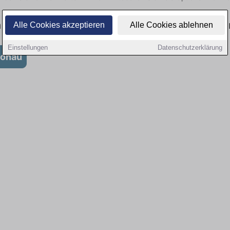
 Büro: Aktuell gibt es keine Stellenangebote f
Alle Cookies akzeptieren
Alle Cookies ablehnen
Einstellungen
Datenschutzerklärung
Donau