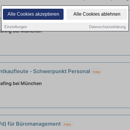
Alle Cookies akzeptieren
Alle Cookies ablehnen
tkaufleute (m/w/d)
neu
Einstellungen
Datenschutzerklärung
rafing bei München
tkaufleute - Schwerpunkt Personal
neu
rafing bei München
/d) für Büromanagement
neu