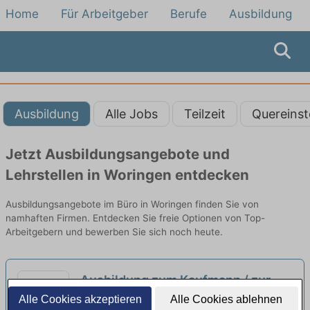
Home
Für Arbeitgeber
Berufe
Ausbildung
Ausbildung
Alle Jobs
Teilzeit
Quereinst
Jetzt Ausbildungsangebote und
Lehrstellen in Woringen entdecken
Ausbildungsangebote im Büro in Woringen finden Sie von
namhaften Firmen. Entdecken Sie freie Optionen von Top-
Arbeitgebern und bewerben Sie sich noch heute.
Ausbildung zum Kaufmann / zur
Kauffrau für Büromanagement
Alle Cookies akzeptieren
Alle Cookies ablehnen
NEXPERTO GmbH | Kempten (Allgäu)