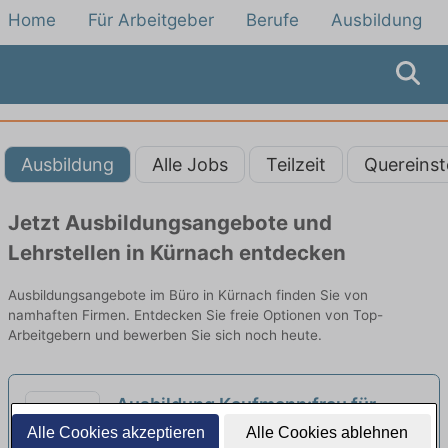
Home
Für Arbeitgeber
Berufe
Ausbildung
Ausbildung
Alle Jobs
Teilzeit
Quereinst
Jetzt Ausbildungsangebote und
Lehrstellen in Kürnach entdecken
Ausbildungsangebote im Büro in Kürnach finden Sie von
namhaften Firmen. Entdecken Sie freie Optionen von Top-
Arbeitgebern und bewerben Sie sich noch heute.
Ausbildung Kaufmann:frau für
Büromanagement (m/w/d) ab 2027
Alle Cookies akzeptieren
Alle Cookies ablehnen
Ed. Züblin AG | Würzburg