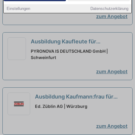
neu
Einstellungen
Datenschutzerklärung
zum Angebot
Ausbildung Kaufleute für
Büromanagement (m/w/d) 2026
neu
PYRONOVA IS DEUTSCHLAND GmbH |
Schweinfurt
zum Angebot
Ausbildung Kaufmann:frau für
Büromanagement (m/w/d) – ab
Ed. Züblin AG | Würzburg
2027
neu
zum Angebot