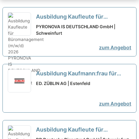
Ausbildung Kaufleute für
Büromanagement (m/w/d) 2026
PYRONOVA IS DEUTSCHLAND GmbH |
Schweinfurt
neu
zum Angebot
Ausbildung Kaufmann:frau für
Büromanagement (m/w/d) – ab
ED. ZÜBLIN AG | Estenfeld
2027
neu
zum Angebot
Ausbildung Kaufleute für
Büromanagement (m/w/d) ab