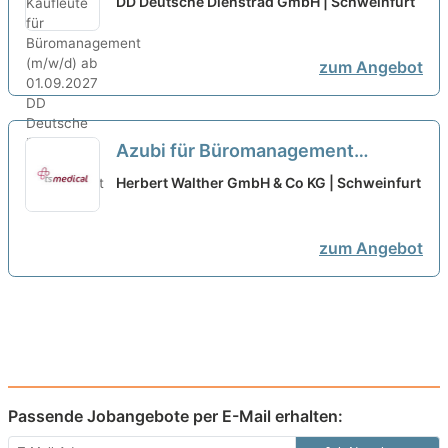
DD Deutsche Dienstrad GmbH | Schweinfurt
01.09.2027
neu
zum Angebot
Azubi für Büromanagement
(m/w/d)
neu
Herbert Walther GmbH & Co KG | Schweinfurt
zum Angebot
Passende Jobangebote per E-Mail erhalten: