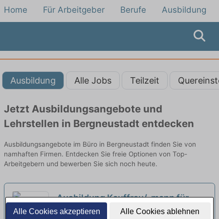
Home
Für Arbeitgeber
Berufe
Ausbildung
Ausbildung
Alle Jobs
Teilzeit
Quereinst
Jetzt Ausbildungsangebote und
Lehrstellen in Bergneustadt entdecken
Ausbildungsangebote im Büro in Bergneustadt finden Sie von
namhaften Firmen. Entdecken Sie freie Optionen von Top-
Arbeitgebern und bewerben Sie sich noch heute.
Ausbildung Kauffrau/-mann für
Büromanagement (m/w/d)
Alle Cookies akzeptieren
Alle Cookies ablehnen
neu
SelectLine Group | Olpe, Biggesee