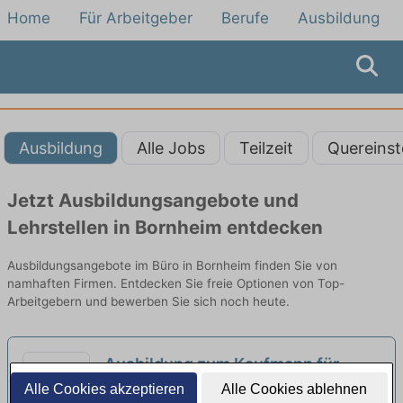
Home
Für Arbeitgeber
Berufe
Ausbildung
Ausbildung
Alle Jobs
Teilzeit
Quereinst
Jetzt Ausbildungsangebote und
Lehrstellen in Bornheim entdecken
Ausbildungsangebote im Büro in Bornheim finden Sie von
namhaften Firmen. Entdecken Sie freie Optionen von Top-
Arbeitgebern und bewerben Sie sich noch heute.
Ausbildung zum Kaufmann für
Büromanagement (m/w/d)
Alle Cookies akzeptieren
Alle Cookies ablehnen
neu
Herrmann Personaldienste GmbH | Köln