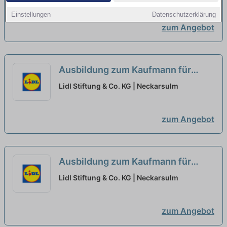
Einkauf 2027 (m/w/d)
neu
Einstellungen
Datenschutzerklärung
zum Angebot
Ausbildung zum Kaufmann für
Büromanagement - Schwerpunkt
Lidl Stiftung & Co. KG | Neckarsulm
Logistik 2027 (m/w/d)
neu
zum Angebot
Ausbildung zum Kaufmann für
Büromanagement - Schwerpunkt
Lidl Stiftung & Co. KG | Neckarsulm
Personal 2027 (m/w/d)
neu
zum Angebot