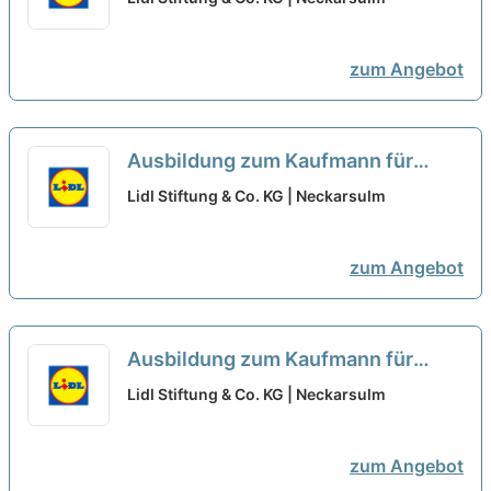
Personal 2027 (m/w/d)
neu
zum Angebot
Ausbildung zum Kaufmann für
Büromanagement - Schwerpunkt
Lidl Stiftung & Co. KG | Neckarsulm
Einkauf 2027 (m/w/d)
neu
zum Angebot
Ausbildung zum Kaufmann für
Büromanagement - Schwerpunkt
Lidl Stiftung & Co. KG | Neckarsulm
Logistik 2027 (m/w/d)
neu
zum Angebot