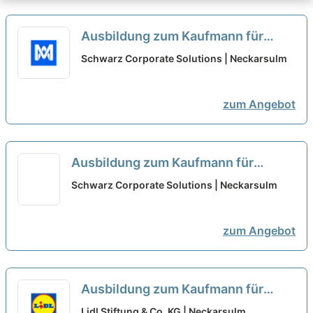
Ausbildung zum Kaufmann für
Büromanagement 2027 (m/w/d)
Schwarz Corporate Solutions | Neckarsulm
neu
zum Angebot
Ausbildung zum Kaufmann für
Büromanagement 2027 (m/w/d)
neu
Schwarz Corporate Solutions | Neckarsulm
zum Angebot
Ausbildung zum Kaufmann für
Büromanagement - Schwerpunkt
Lidl Stiftung & Co. KG | Neckarsulm