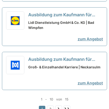
Ausbildung zum Kaufmann für
Büromanagement 2027 (m/w/d)
Lidl Dienstleistung GmbH & Co. KG | Bad
Wimpfen
neu
zum Angebot
Ausbildung zum Kaufmann für
Büromanagement - Schwerpunkt
Groß- & Einzelhandel Karriere | Neckarsulm
Einkauf 2027 (m/w/d)
neu
zum Angebot
1 - 10 von 15