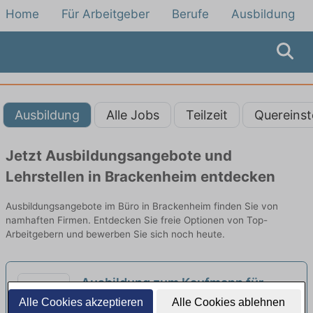
Home
Für Arbeitgeber
Berufe
Ausbildung
Ausbildung
Alle Jobs
Teilzeit
Quereinst
Jetzt Ausbildungsangebote und
Lehrstellen in Brackenheim entdecken
Ausbildungsangebote im Büro in Brackenheim finden Sie von
namhaften Firmen. Entdecken Sie freie Optionen von Top-
Arbeitgebern und bewerben Sie sich noch heute.
Ausbildung zum Kaufmann für
Büromanagement - Schwerpunkt
Alle Cookies akzeptieren
Alle Cookies ablehnen
Lidl Stiftung & Co. KG | Neckarsulm