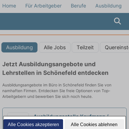
Home
Für Arbeitgeber
Berufe
Ausbildung
Ausbildung
Alle Jobs
Teilzeit
Quereinst
Jetzt Ausbildungsangebote und
Lehrstellen in Schönefeld entdecken
Ausbildungsangebote im Büro in Schönefeld finden Sie von
namhaften Firmen. Entdecken Sie freie Optionen von Top-
Arbeitgebern und bewerben Sie sich noch heute.
Ausbildungsstelle Kaufmann /
Kauffrau für Büromanagement
Alle Cookies akzeptieren
Alle Cookies ablehnen
4D Engineering GmbH & Co.KG GmbH | Berlin