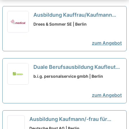
Ausbildung Kauffrau/Kaufmann
(w/m/d) für Büromanagement
neu
Drees & Sommer SE | Berlin
zum Angebot
Duale Berufsausbildung Kaufleute
für Büromanagement (m/w/d)
b.i.g. personalservice gmbh | Berlin
Veranstaltungsdienstleistungen
zum Angebot
Ausbildung Kaufmann/-frau für
Büromanagement (m/w/d) in 2027
Deutsche Post AG | Berlin