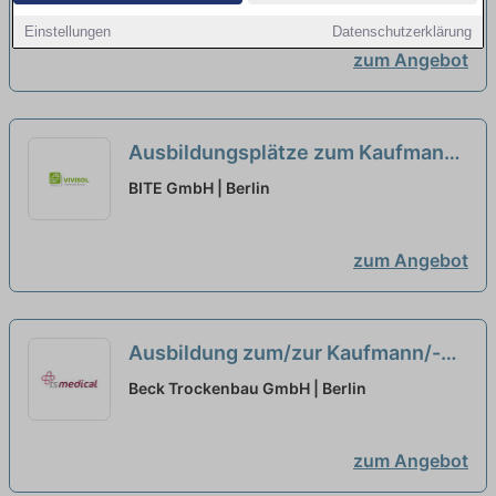
(m/w/d) am Standort Teublitz
neu
Einstellungen
Datenschutzerklärung
zum Angebot
Ausbildungsplätze zum Kaufmann
für Büromanagement (m/w/d) zum
BITE GmbH | Berlin
01.08.2027
neu
zum Angebot
Ausbildung zum/zur Kaufmann/-
frau für Büromanagement (m/w/d)
Beck Trockenbau GmbH | Berlin
neu
zum Angebot