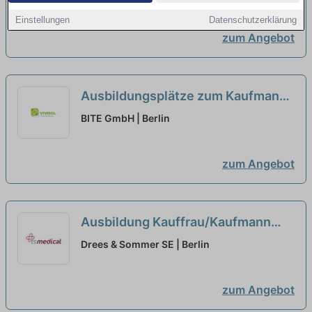
(m/w/d) am Standort Teublitz
neu
Einstellungen
Datenschutzerklärung
zum Angebot
Ausbildungsplätze zum Kaufmann
für Büromanagement (m/w/d) zum
BITE GmbH | Berlin
01.08.2027
neu
zum Angebot
Ausbildung Kauffrau/Kaufmann
(w/m/d) für Büromanagement
neu
Drees & Sommer SE | Berlin
zum Angebot