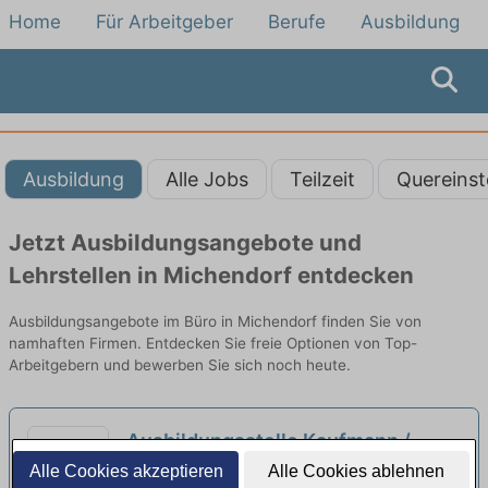
Home
Für Arbeitgeber
Berufe
Ausbildung
Ausbildung
Alle Jobs
Teilzeit
Quereinst
Jetzt Ausbildungsangebote und
Lehrstellen in Michendorf entdecken
Ausbildungsangebote im Büro in Michendorf finden Sie von
namhaften Firmen. Entdecken Sie freie Optionen von Top-
Arbeitgebern und bewerben Sie sich noch heute.
Ausbildungsstelle Kaufmann /
Kauffrau für Büromanagement
Alle Cookies akzeptieren
Alle Cookies ablehnen
4D Engineering GmbH & Co.KG GmbH | Berlin