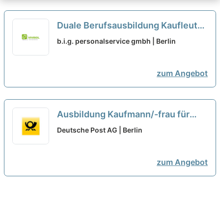
Duale Berufsausbildung Kaufleute
für Büromanagement (m/w/d)
b.i.g. personalservice gmbh | Berlin
Veranstaltungsdienstleistungen
zum Angebot
Ausbildung Kaufmann/-frau für
Büromanagement (m/w/d) in 2027
Deutsche Post AG | Berlin
neu
zum Angebot