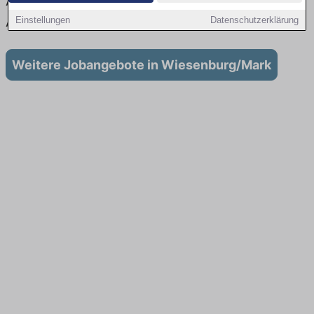
Aktuell gibt es keine Stellenangebote für
Ausbildung in Wiesenburg/Mark
Einstellungen
Datenschutzerklärung
Weitere Jobangebote in Wiesenburg/Mark