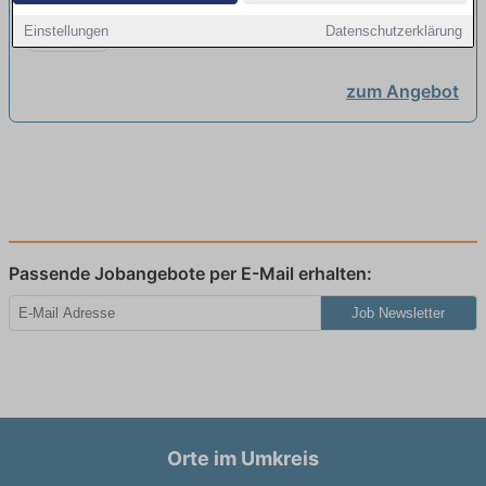
mit handwerklicher Ausbildungvon
A&W Stadtmöbel GmbH | Cottbus
Einstellungen
Datenschutzerklärung
A&W Stadtmöbel GmbH
neu
zum Angebot
Passende Jobangebote per E-Mail erhalten:
Job Newsletter
Orte im Umkreis