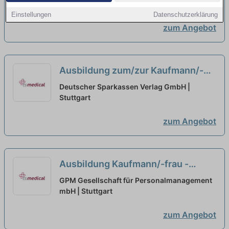
Einstellungen
Datenschutzerklärung
zum Angebot
Ausbildung zum/zur Kaufmann/-
frau für Büromanagement (m/w/d)
Deutscher Sparkassen Verlag GmbH |
Schwerpunkt Finanzen
Stuttgart
neu
zum Angebot
Ausbildung Kaufmann/-frau -
Büromanagement (m/w/d)
neu
GPM Gesellschaft für Personalmanagement
mbH | Stuttgart
zum Angebot