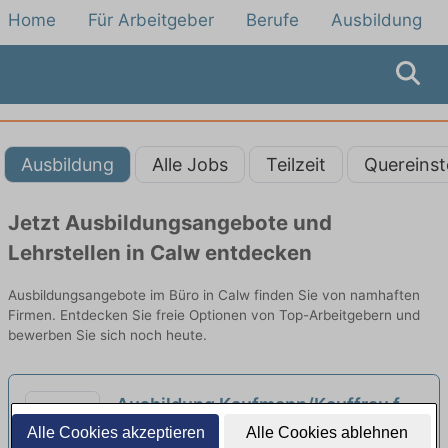
Home
Für Arbeitgeber
Berufe
Ausbildung
Ausbildung
Alle Jobs
Teilzeit
Quereinst
Jetzt Ausbildungsangebote und
Lehrstellen in Calw entdecken
Ausbildungsangebote im Büro in Calw finden Sie von namhaften
Firmen. Entdecken Sie freie Optionen von Top-Arbeitgebern und
bewerben Sie sich noch heute.
Ausbildung Kaufmann/Kauffrau für
Büromanagement (M/W/D)
Alle Cookies akzeptieren
Alle Cookies ablehnen
neu
Landmaschinen Kälber GmbH | Remchingen