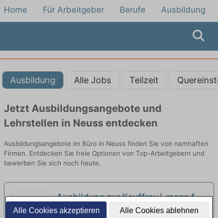
Home
Für Arbeitgeber
Berufe
Ausbildung
Ausbildung
Alle Jobs
Teilzeit
Quereinst
Jetzt Ausbildungsangebote und
Lehrstellen in Neuss entdecken
Ausbildungsangebote im Büro in Neuss finden Sie von namhaften
Firmen. Entdecken Sie freie Optionen von Top-Arbeitgebern und
bewerben Sie sich noch heute.
Ausbildung zur Kauffrau/-mann für
Büromanagement
Alle Cookies akzeptieren
Alle Cookies ablehnen
neu
W.I.R GmbH Zentrale | Erkrath