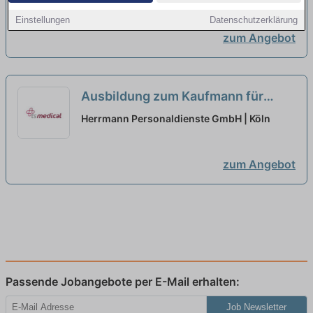
Einstellungen
Datenschutzerklärung
zum Angebot
Ausbildung zum Kaufmann für
Büromanagement (m/w/d)
neu
Herrmann Personaldienste GmbH | Köln
zum Angebot
Passende Jobangebote per E-Mail erhalten:
Job Newsletter