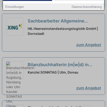
zum Angebot
Einstellungen
Datenschutzerklärung
Sachbearbeiter Allgemeine
Beschaffung (m/w/d) - befristet für
HIL Heeresinstandsetzungslogistik GmbH |
1 Jahr
Dornstadt
neu
zum Angebot
Bilanzbuchhalterin (m|w|d) in
Augsburg, Nürnberg oder Ulm
neu
Kanzlei SONNTAG | Ulm, Donau
zum Angebot