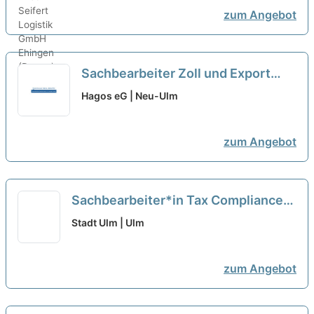
zum Angebot
Sachbearbeiter Zoll und Export
(m/w/d)
neu
Hagos eG | Neu-Ulm
zum Angebot
Sachbearbeiter*in Tax Compliance
Management und steuerliche
Stadt Ulm | Ulm
Schulungen (w/m/d)
neu
zum Angebot