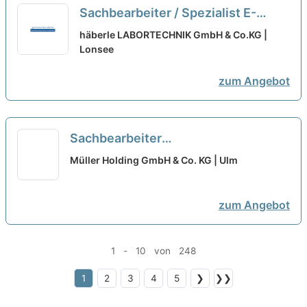
Sachbearbeiter / Spezialist E-
Commerce / Onlinehandel (m/w/d)
häberle LABORTECHNIK GmbH & Co.KG |
Lonsee
neu
zum Angebot
Sachbearbeiter
Immobilienverwaltung (m/w/d)
neu
Müller Holding GmbH & Co. KG | Ulm
zum Angebot
1 - 10 von 248
1
2
3
4
5
❯
❯❯