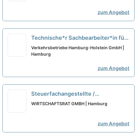
zum Angebot
Technische*r Sachbearbeiter*in für
den Bereich Strecke
neu
Verkehrsbetriebe Hamburg-Holstein GmbH |
Hamburg
zum Angebot
Steuerfachangestellte /
Steuerfachwirt oder
WIRTSCHAFTSRAT GMBH | Hamburg
Bilanzbuchhalter (m/w/d) in Voll-
oder Teilzeit in bester
zum Angebot
Innenstadtlage
neu