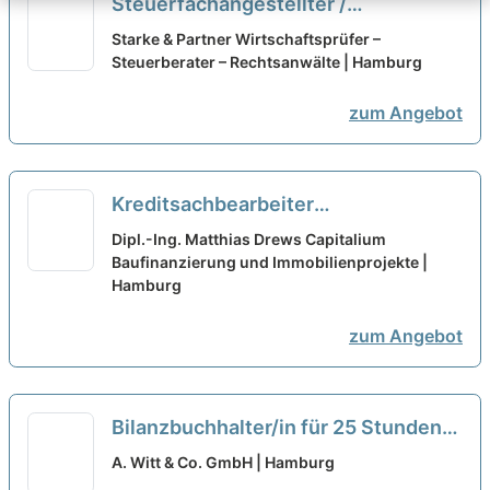
Steuerfachangestellter /
Steuerfachwirt / Bilanzbuchhalter
Starke & Partner Wirtschaftsprüfer –
(m/w/d)
Steuerberater – Rechtsanwälte | Hamburg
neu
zum Angebot
Kreditsachbearbeiter
Baufinanzierung - Europace / Excel /
Dipl.-Ing. Matthias Drews Capitalium
Verträge (m/w/d)
Baufinanzierung und Immobilienprojekte |
neu
Hamburg
zum Angebot
Bilanzbuchhalter/in für 25 Stunden
4-5 Tage wöchentlich
neu
A. Witt & Co. GmbH | Hamburg