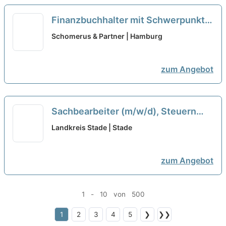
Finanzbuchhalter mit Schwerpunkt
Immobiliengesellschaften (m/w/d)
Schomerus & Partner | Hamburg
neu
zum Angebot
Sachbearbeiter (m/w/d), Steuern
neu
Landkreis Stade | Stade
zum Angebot
1 - 10 von 500
1
2
3
4
5
❯
❯❯