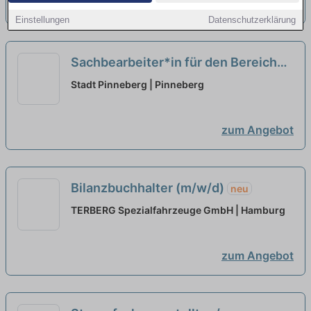
zum Angebot
Einstellungen
Datenschutzerklärung
Sachbearbeiter*in für den Bereich
Unterbringung im Fachdienst
Stadt Pinneberg | Pinneberg
Integration und Unterbringung
(m/w/d)
neu
zum Angebot
Bilanzbuchhalter (m/w/d)
neu
TERBERG Spezialfahrzeuge GmbH | Hamburg
zum Angebot