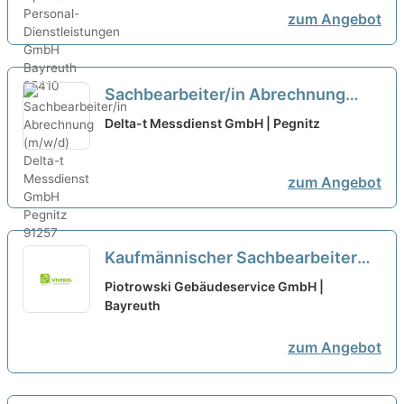
zum Angebot
Sachbearbeiter/in Abrechnung
(m/w/d)
neu
Delta-t Messdienst GmbH | Pegnitz
zum Angebot
Kaufmännischer Sachbearbeiter
(m/w/d) im Bereich
Piotrowski Gebäudeservice GmbH |
Auftragsbearbeitung
Bayreuth
neu
zum Angebot