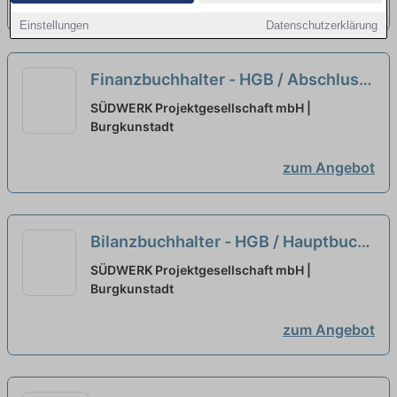
zum Angebot
Einstellungen
Datenschutzerklärung
Finanzbuchhalter - HGB / Abschluss
/ Umsatzst. / ERP (m/w/d)
neu
SÜDWERK Projektgesellschaft mbH |
Burgkunstadt
zum Angebot
Bilanzbuchhalter - HGB / Hauptbuch
/ Umsatzst. / ERP (m/w/d)
neu
SÜDWERK Projektgesellschaft mbH |
Burgkunstadt
zum Angebot