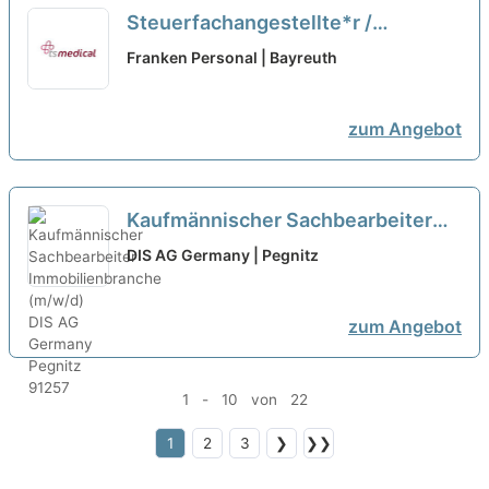
Steuerfachangestellte*r /
Steuerfachwirt*in /
Franken Personal | Bayreuth
Bilanzbuchhalter*in (m/w/d)
Bayreuth
neu
zum Angebot
Kaufmännischer Sachbearbeiter
Immobilienbranche (m/w/d)
neu
DIS AG Germany | Pegnitz
zum Angebot
1 - 10 von 22
1
2
3
❯
❯❯