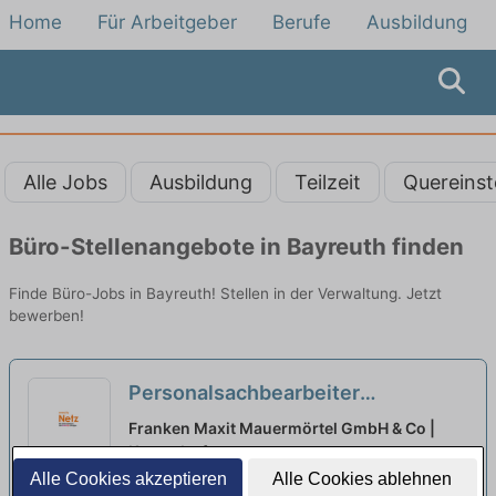
Home
Für Arbeitgeber
Berufe
Ausbildung
Alle Jobs
Ausbildung
Teilzeit
Quereinst
Büro-Stellenangebote in Bayreuth finden
Finde Büro-Jobs in Bayreuth! Stellen in der Verwaltung. Jetzt
bewerben!
Personalsachbearbeiter
Entgeltabrechnung (m/w/d)
Franken Maxit Mauermörtel GmbH & Co |
Vollzeit / Teilzeit
Kasendorf
neu
Alle Cookies akzeptieren
Alle Cookies ablehnen