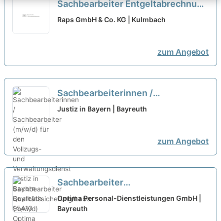
Sachbearbeiter Entgeltabrechnung
(m/w/d) Vollzeit/Teilzeit
neu
Raps GmbH & Co. KG | Kulmbach
zum Angebot
Sachbearbeiterinnen /
Sachbearbeiter (m/w/d) für den
Justiz in Bayern | Bayreuth
Vollzugs- und Verwaltungsdienst
neu
zum Angebot
Sachbearbeiter
Qualitätssicherung/Labor (m/w/d)
Optima Personal-Dienstleistungen GmbH |
Bayreuth
neu