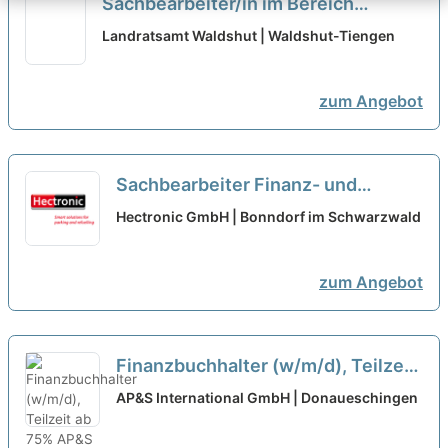
Sachbearbeiter/in im Bereich
Immissionsschutz-/ und Abfallrecht
Landratsamt Waldshut | Waldshut-Tiengen
neu
zum Angebot
Sachbearbeiter Finanz- und
Lohnbuchhaltung in Voll- oder
Hectronic GmbH | Bonndorf im Schwarzwald
Teilzeit (m/w/d)
neu
zum Angebot
Finanzbuchhalter (w/m/d), Teilzeit
ab 75%
neu
AP&S International GmbH | Donaueschingen