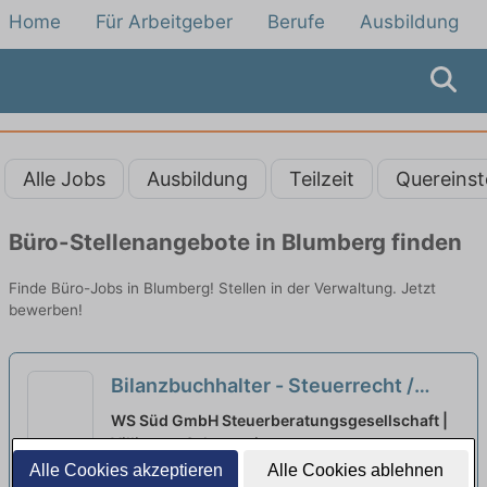
Home
Für Arbeitgeber
Berufe
Ausbildung
Alle Jobs
Ausbildung
Teilzeit
Quereinst
Büro-Stellenangebote in Blumberg finden
Finde Büro-Jobs in Blumberg! Stellen in der Verwaltung. Jetzt
bewerben!
Bilanzbuchhalter - Steuerrecht /
Finanzbuchhaltung /
WS Süd GmbH Steuerberatungsgesellschaft |
Rechnungswesen (m/w/d)
Villingen-Schwenningen
neu
Alle Cookies akzeptieren
Alle Cookies ablehnen