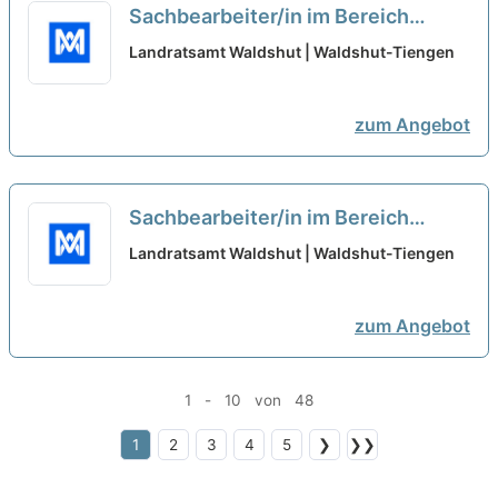
Sachbearbeiter/in im Bereich
Immissionsschutz-/ und
Landratsamt Waldshut | Waldshut-Tiengen
Abfallrecht
neu
zum Angebot
Sachbearbeiter/in im Bereich
Ausländerwesen
neu
Landratsamt Waldshut | Waldshut-Tiengen
zum Angebot
1 - 10 von 48
1
2
3
4
5
❯
❯❯