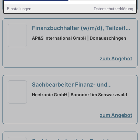
zum Angebot
Einstellungen
Datenschutzerklärung
Finanzbuchhalter (w/m/d), Teilzeit
ab 75%
neu
AP&S International GmbH | Donaueschingen
zum Angebot
Sachbearbeiter Finanz- und
Lohnbuchhaltung in Voll- oder
Hectronic GmbH | Bonndorf im Schwarzwald
Teilzeit (m/w/d)
neu
zum Angebot