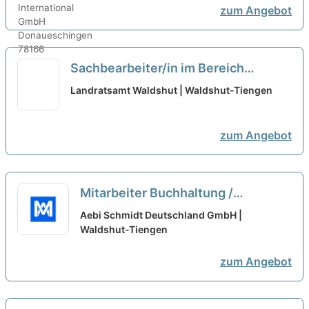
zum Angebot
Sachbearbeiter/in im Bereich
Ausländerwesen
neu
Landratsamt Waldshut | Waldshut-Tiengen
zum Angebot
Mitarbeiter Buchhaltung /
Accounting / Bilanzbuchhalter /
Aebi Schmidt Deutschland GmbH |
Finanzbuchhalter (m/w/d)
Waldshut-Tiengen
neu
zum Angebot