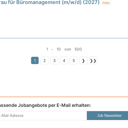
rau für Büromanagement (m/w/d) (2027)
neu
1 - 10 von 500
1
2
3
4
5
❯
❯❯
assende Jobangebote per E-Mail erhalten:
Job Newsletter