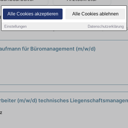
Alle Cookies akzeptieren
Alle Cookies ablehnen
ebote im Büro entdecken
Einstellungen
Datenschutzerklärung
amhaften Firmen in der Region. Entdecken Sie freie Optionen von T
 /Kaufmann für Büromanagement (m/w/d)
arbeiter (m/w/d) technisches Liegenschaftsmanage
z