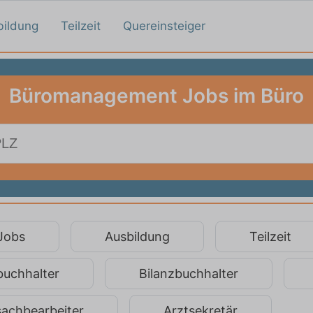
bildung
Teilzeit
Quereinsteiger
Büromanagement Jobs im Büro
 Jobs
Ausbildung
Teilzeit
buchhalter
Bilanzbuchhalter
sachbearbeiter
Arztsekretär