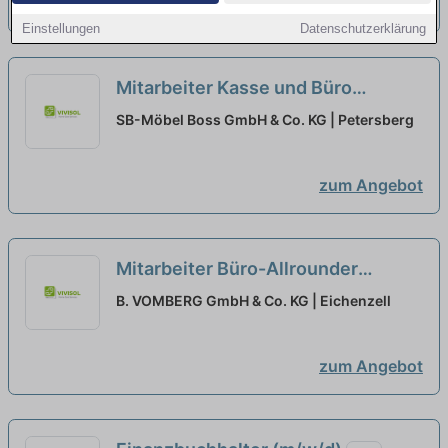
zum Angebot
Einstellungen
Datenschutzerklärung
Mitarbeiter Kasse und Büro
(m/w/d)
neu
SB-Möbel Boss GmbH & Co. KG | Petersberg
zum Angebot
Mitarbeiter Büro-Allrounder
(m/w/d)
B. VOMBERG GmbH & Co. KG | Eichenzell
zum Angebot