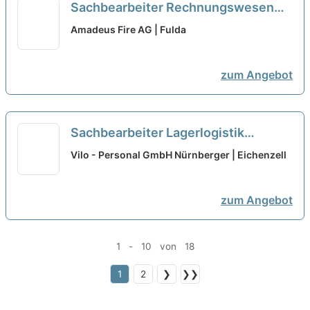
Sachbearbeiter Rechnungswesen
(m/w/d)
neu
Amadeus Fire AG | Fulda
zum Angebot
Sachbearbeiter Lagerlogistik
(m/w/d) - Direktvermittlung bei
Vilo - Personal GmbH Nürnberger | Eichenzell
Manpower GmbH & Co. KG öffnen
neu
zum Angebot
1 - 10 von 18
1
2
❯
❯❯