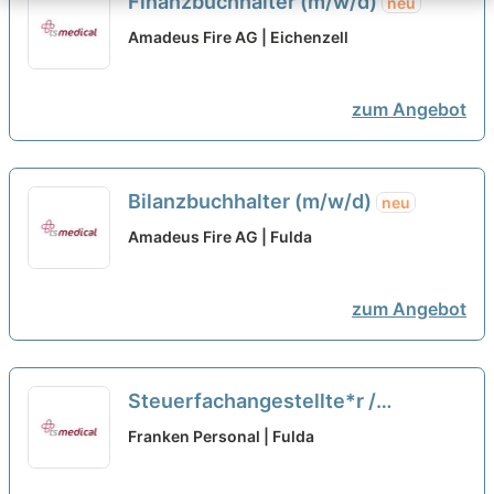
Finanzbuchhalter (m/w/d)
neu
Amadeus Fire AG | Eichenzell
zum Angebot
Bilanzbuchhalter (m/w/d)
neu
Amadeus Fire AG | Fulda
zum Angebot
Steuerfachangestellte*r /
Steuerfachwirt*in /
Franken Personal | Fulda
Bilanzbuchhalter*in (m/w/d) Fulda
neu